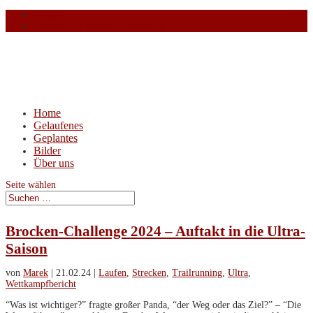
Postamt
Impressum/Datenschutzerklärung
Home
Gelaufenes
Geplantes
Bilder
Über uns
Seite wählen
Brocken-Challenge 2024 – Auftakt in die Ultra-
Saison
von
Marek
|
21.02.24
|
Laufen
,
Strecken
,
Trailrunning
,
Ultra
,
Wettkampfbericht
“Was ist wichtiger?” fragte großer Panda, “der Weg oder das Ziel?” – “Die
Weggefährten”, sagte kleiner Drache. Warum starte ich mit diesem kleinen
Zitat in den Bericht zum ersten Ultra des Jahres? Weil das Gesagte soviel...