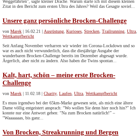
Unsere ganz persönliche Brocken-Challenge
von
Marek
|
16.02.21
|
Ausrüstung
,
Kurioses
,
Strecken
,
Trailrunning
,
Ultra
,
Wettkampfbericht
Seit Anfang November verharren wir wieder im Corona-Lockdown und so
war es auch nicht verwunderlich, dass die diesjährige Ausgabe der
wunderbaren Brocken-Challenge bereits im Dezember abgesagt wurde.
Ärgerlich, aber nicht zu ändern. Also haben die Twins spontan...
Kalt, hart, schön – meine erste Brocken-
Challenge
von
Marek
|
11.02.18
|
Charity
,
Laufen
,
Ultra
,
Wettkampfbericht
Es muss irgendwo bei der 65km-Marke gewesen sein, als mich eine ältere
Dame völlig entgeistert ansprach: “Wo wollen Sie denn hier noch hin?” Ich
konnte nur eine Antwort geben: “Na zum Brocken natürlich!” –
“Waaaaaaas, bis ganz...
Von Brocken, Streakrunning und Bergen
von
Marek
|
31.01.18
|
Charity
,
Gesundheit
,
Planung
,
Reisen
,
Strecken
,
Trainingstagebuch
,
Ultra
,
Zukünftiges
Der Martin. Chefredakteur der Runners World. Das hätte er wahrscheinlich